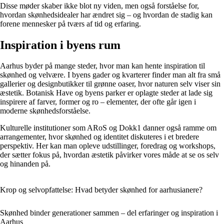
Disse møder skaber ikke blot ny viden, men også forståelse for,
hvordan skønhedsidealer har ændret sig – og hvordan de stadig kan
forene mennesker på tværs af tid og erfaring.
Inspiration i byens rum
Aarhus byder på mange steder, hvor man kan hente inspiration til
skønhed og velvære. I byens gader og kvarterer finder man alt fra små
gallerier og designbutikker til grønne oaser, hvor naturen selv viser sin
æstetik. Botanisk Have og byens parker er oplagte steder at lade sig
inspirere af farver, former og ro – elementer, der ofte går igen i
moderne skønhedsforståelse.
Kulturelle institutioner som ARoS og Dokk1 danner også ramme om
arrangementer, hvor skønhed og identitet diskuteres i et bredere
perspektiv. Her kan man opleve udstillinger, foredrag og workshops,
der sætter fokus på, hvordan æstetik påvirker vores måde at se os selv
og hinanden på.
Krop og selvopfattelse: Hvad betyder skønhed for aarhusianere?
Skønhed binder generationer sammen – del erfaringer og inspiration i
Aarhus