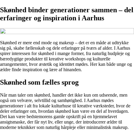
Skønhed binder generationer sammen – del
erfaringer og inspiration i Aarhus
Skønhed er mere end mode og makeup – det er en måde at udtrykke
sig på, skabe fællesskab og dele erfaringer på tværs af alder. I Aarhus
spirer interessen for skønhed i mange former, fra naturlig hudpleje og
bæredygtige produkter til kreative workshops og kulturelle
arrangementer, hvor æstetik og identitet mødes. Her kan både unge og
ældre finde inspiration og lære af hinanden.
Skønhed som fælles sprog
Når man taler om skønhed, handler det ikke kun om udseende, men
også om velvære, selvtillid og samhørighed. I Aarhus mødes
generationer i alt fra lokale kulturhuse til kreative værksteder, hvor de
deler erfaringer om, hvordan skønhed kan være en del af hverdagen.
Det kan være bedstemorens gamle opskrift på en hjemmelavet
ansigtsmaske, der får nyt liv, eller unge, der introducerer ældre til
moderne teknikker som naturlig hårpleje eller minimalistisk makeup.