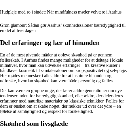
Hudpleje med ro i sindet: Når mindfulness møder velvære i Aarhus
Grøn glamour: Sådan gør Aarhus’ skønhedssaloner bæredygtighed til
en del af hverdagen
Del erfaringer og lær af hinanden
En af de mest givende måder at opleve skønhed på er gennem
fællesskab. I Aarhus findes mange muligheder for at deltage i lokale
initiativer, hvor man kan udveksle erfaringer – fra kreative kurser i
håndlavet kosmetik til samtalesaloner om kropspositivitet og selvpleje.
Her mødes mennesker i alle aldre for at inspirere hinanden og
udforske, hvordan skønhed kan være både personlig og fælles.
Det kan være en gruppe unge, der lærer ældre generationer om nye
tendenser inden for bæredygtig skønhed, eller ældre, der deler deres
erfaringer med naturlige materialer og klassiske teknikker. Fælles for
dem er ønsket om at skabe noget, der rækker ud over det ydre – en
følelse af samhørighed og respekt for forskellighed.
Skønhed som livsglæde