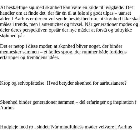
At beskæftige sig med skønhed kan være en kilde til livsglæde. Det
handler om at finde det, der får én til at føle sig godt tilpas – uanset
alder. I Aarhus er der en voksende bevidsthed om, at skønhed ikke skal
måles i trends, men i autenticitet og trivsel. Når generationer mødes og
deler deres perspektiver, opstår der nye måder at forstå og udtrykke
skønhed på.
Det er netop i disse møder, at skønhed bliver noget, der binder
mennesker sammen – et fælles sprog, der rummer både fortidens
erfaringer og fremtidens idéer.
Krop og selvopfattelse: Hvad betyder skønhed for aarhusianere?
Skønhed binder generationer sammen – del erfaringer og inspiration i
Aarhus
Hudpleje med ro i sindet: Når mindfulness møder velvære i Aarhus